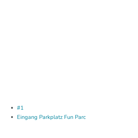
des Sonnenuntergangs angepasst.
Bar & Terrassen
Täglich von 12.00 bis 22.00 Uhr
#1
Eingang Parkplatz Fun Parc