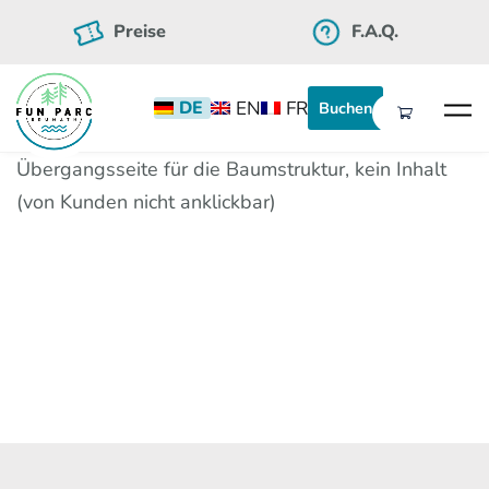
Skip to main content
Preise
F.A.Q.
EN
FR
DE
Buchen
Übergangsseite für die Baumstruktur, kein Inhalt
(von Kunden nicht anklickbar)