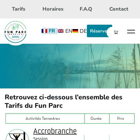
Skip to main content
Tarifs
Horaires
F.A.Q
Contact
EN
DE
FR
Réserver
Retrouvez ci-dessous l’ensemble des
Tarifs du Fun Parc