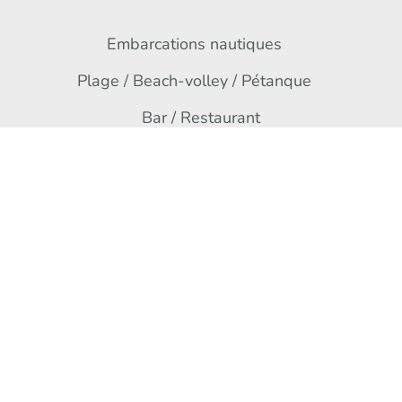
Embarcations nautiques
Plage / Beach-volley / Pétanque
Bar / Restaurant
Contact
Rue du Plan d’Eau,
67170 Brumath
+33 3 67 10 39 61
Nous écrire