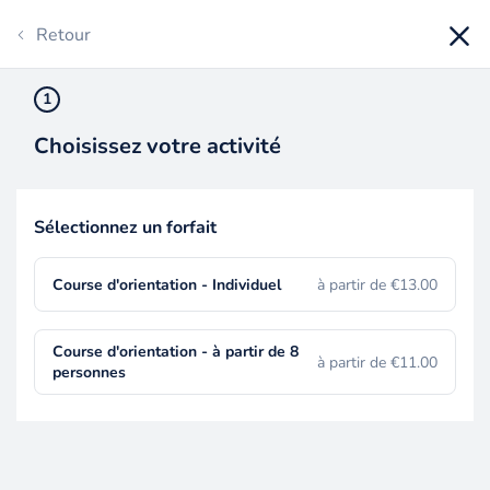
Skip to main content
Tarifs
Horaires
F.A.Q
Contact
Retour
1
EN
DE
FR
Réserver
Choisissez votre activité
Sélectionnez un forfait
Course d'orientation - Individuel
à partir de €13.00
Course d'orientation - à partir de 8
à partir de €11.00
personnes