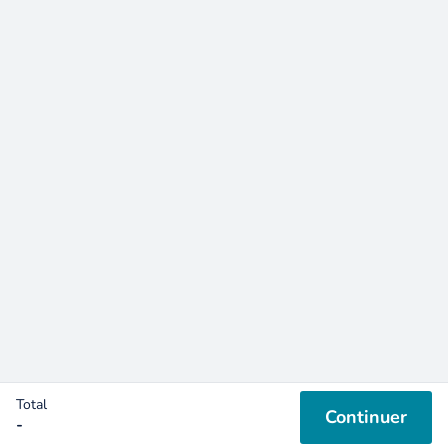
Rue du Plan d’Eau,
67170 Brumath
+33 3 67 10 39 61
Nous écrire
Recrutement
Alsafun 2025 –
Politique de confidentialité
|
Mentions légales
|
CGV
|
Règlement intérieur
Réalisé par
Octopix
avec
WordPress
et plein de
Fun
Total
Continuer
-